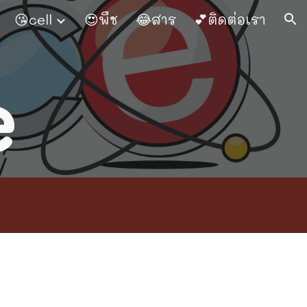
😘cell
😍พืช
😂สาร
💕ติดต่อเรา
ion
e